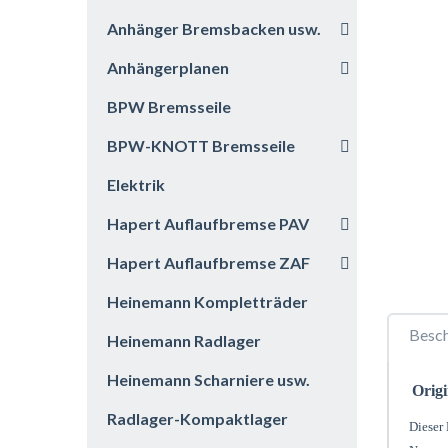
Anhänger Bremsbacken usw.
Anhängerplanen
BPW Bremsseile
BPW-KNOTT Bremsseile
Elektrik
Hapert Auflaufbremse PAV
Hapert Auflaufbremse ZAF
Heinemann Kompletträder
Besc
Heinemann Radlager
Heinemann Scharniere usw.
Orig
Radlager-Kompaktlager
Dieser 