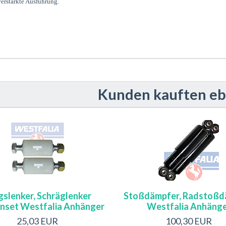
erstärkte Ausführung.
Kunden kauften eben
gslenker, Schräglenker
Stoßdämpfer, Radstoßd
nset Westfalia Anhänger
Westfalia Anhäng
25,03 EUR
100,30 EUR