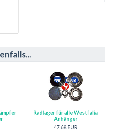
falls...
ämpfer
Radlager für alle Westfalia
er
Anhänger
47,68 EUR