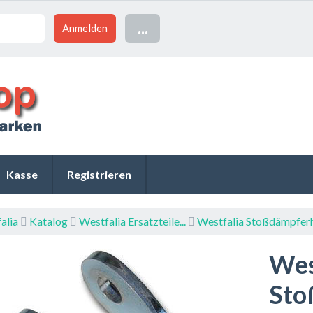
...
Kasse
Registrieren
alia
Katalog
Westfalia Ersatzteile...
Westfalia Stoßdämpferh
Wes
Sto