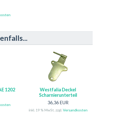
kosten
falls...
AE 1202
Westfalia Deckel
Scharnierunterteil
36,36 EUR
kosten
inkl. 19 % MwSt. zzgl.
Versandkosten