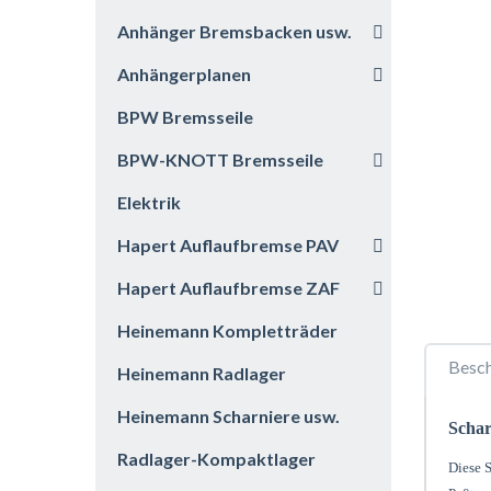
Anhänger Bremsbacken usw.
Anhängerplanen
BPW Bremsseile
BPW-KNOTT Bremsseile
Elektrik
Hapert Auflaufbremse PAV
Hapert Auflaufbremse ZAF
Heinemann Kompletträder
Besc
Heinemann Radlager
Heinemann Scharniere usw.
Schar
Radlager-Kompaktlager
Diese S