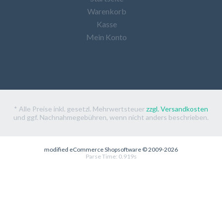
Warenkorb
Kasse
Mein Konto
* Alle Preise inkl. gesetzl. Mehrwertsteuer
zzgl. Versandkosten
und ggf. Nachnahmegebühren, wenn nicht anders beschrieben.
mod
ified eCommerce Shopsoftware © 2009-2026
Parse Time: 0.919s